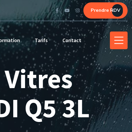
Prendre RDV
ormation
Tarifs
Contact
 Vitres
DI Q5 3L