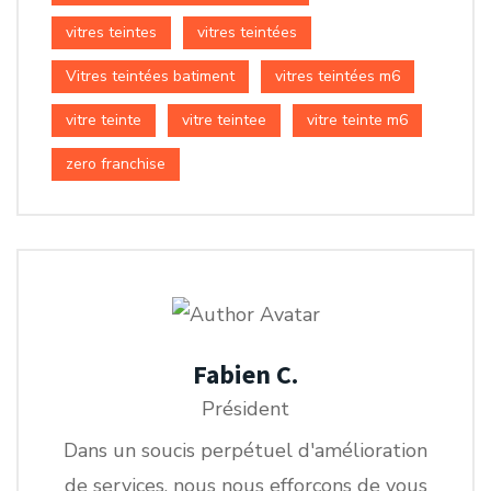
vitres teintes
vitres teintées
Vitres teintées batiment
vitres teintées m6
vitre teinte
vitre teintee
vitre teinte m6
zero franchise
Fabien C.
Président
Dans un soucis perpétuel d'amélioration
de services, nous nous efforçons de vous