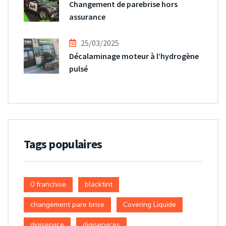
Changement de parebrise hors
assurance
25/03/2025
Décalaminage moteur à l’hydrogène
pulsé
Tags populaires
0 franchise
blacktint
changement pare brise
Covering Liquide
digiservice
digiservices