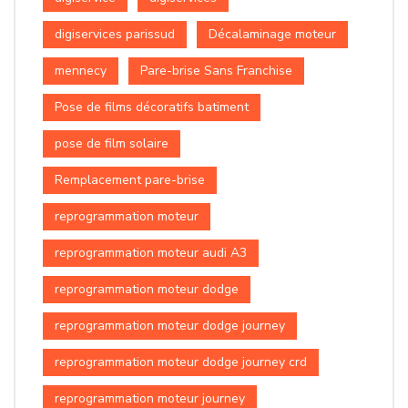
digiservices parissud
Décalaminage moteur
mennecy
Pare-brise Sans Franchise
Pose de films décoratifs batiment
pose de film solaire
Remplacement pare-brise
reprogrammation moteur
reprogrammation moteur audi A3
reprogrammation moteur dodge
reprogrammation moteur dodge journey
reprogrammation moteur dodge journey crd
reprogrammation moteur journey