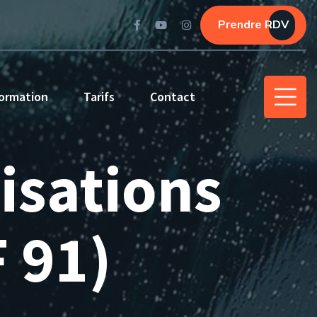
Prendre RDV
ormation
Tarifs
Contact
isations
 91)