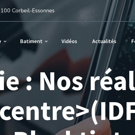
1100 Corbeil-Essonnes
e
Batiment
Vidéos
Actualités
F
ie :
Nos réal
 centre>(IDF