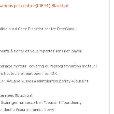
sations par centre>(IDF 91) Blacktint
ble aussi Chez Blacktint centre FreeGlass !
ents à signer et vous repartez sans rien payer!
alaminage moteur , covering ou reprogrammation moteur !
onstructeurs et européennes 43R
eil
#villabe
#lisses
#saintpierreduperray
#lieusaint
teintees
#blacktint
#saintgermainlescorbeil
#lieusaint
#ponthierry
ondoufle
#courcouronnes
#evry