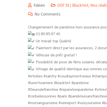
Fabien
(IDF 91) Blacktint
,
Nos réali
No Comments
Changemenent de parebrise hors assurance possi
01.80.85.97.40
Un travail top Qualité
Paiement direct par les assurances, 2 docum
Véhicule de prêt gratuit !
Possibilité de pose de films solaires, déc
Vitrage de qualité identique aux normes c
#etiolles
#saintry
#coudraymontceaux
#champcu
#lunettearriere
#blacktint
#parebrise
#0eurodefranchise
#reparationparebrise
#vitres
#corbeilessonnes
#paris
#parebrisesansfranchise
#morsangsurseine
#seineport
#soisysurseine
#b