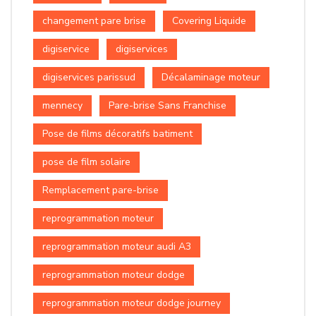
changement pare brise
Covering Liquide
digiservice
digiservices
digiservices parissud
Décalaminage moteur
mennecy
Pare-brise Sans Franchise
Pose de films décoratifs batiment
pose de film solaire
Remplacement pare-brise
reprogrammation moteur
reprogrammation moteur audi A3
reprogrammation moteur dodge
reprogrammation moteur dodge journey