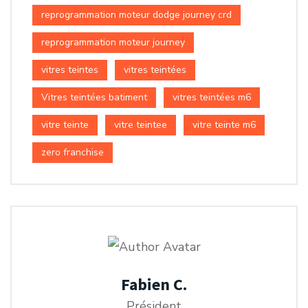
reprogrammation moteur dodge journey crd
reprogrammation moteur journey
vitres teintes
vitres teintées
Vitres teintées batiment
vitres teintées m6
vitre teinte
vitre teintee
vitre teinte m6
zero franchise
Fabien C.
Président