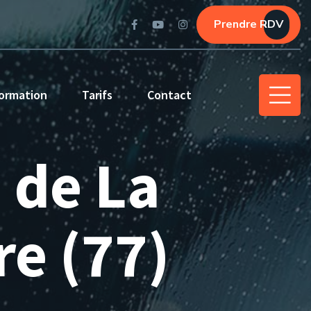
Prendre RDV
ormation
Tarifs
Contact
s de La
e (77)