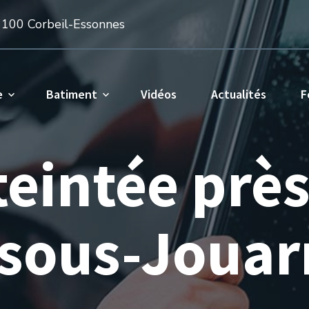
1100 Corbeil-Essonnes
e
Batiment
Vidéos
Actualités
F
teintée prè
-sous-Jouarr