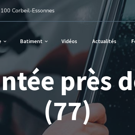
1100 Corbeil-Essonnes
e
Batiment
Vidéos
Actualités
F
eintée près 
(77)