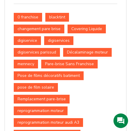
0 franchise
blacktint
changement pare brise
Covering Liquide
digiservice
digiservices
digiservices parissud
Décalaminage moteur
mennecy
Pare-brise Sans Franchise
Pose de films décoratifs batiment
pose de film solaire
Remplacement pare-brise
reprogrammation moteur
reprogrammation moteur audi A3