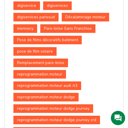
digiservice
digiservices
digiservices parissud
Décalaminage moteur
mennecy
Pare-brise Sans Franchise
Pose de films décoratifs batiment
pose de film solaire
Remplacement pare-brise
reprogrammation moteur
reprogrammation moteur audi A3
reprogrammation moteur dodge
reprogrammation moteur dodge journey
reprogrammation moteur dodge journey crd