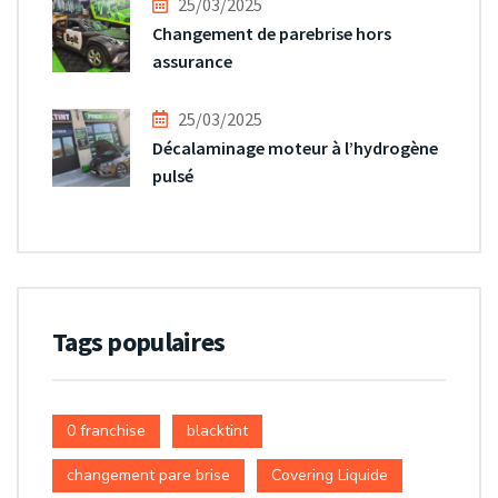
25/03/2025
Changement de parebrise hors
assurance
25/03/2025
Décalaminage moteur à l’hydrogène
pulsé
Tags populaires
0 franchise
blacktint
changement pare brise
Covering Liquide