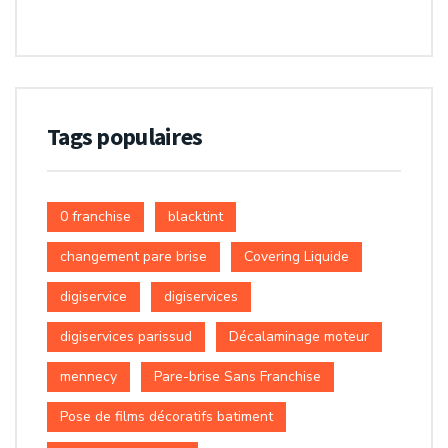
Tags populaires
0 franchise
blacktint
changement pare brise
Covering Liquide
digiservice
digiservices
digiservices parissud
Décalaminage moteur
mennecy
Pare-brise Sans Franchise
Pose de films décoratifs batiment