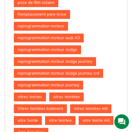
pose de film solaire
Remplacement pare-brise
reprogrammation moteur
reprogrammation moteur audi A3
reprogrammation moteur dodge
reprogrammation moteur dodge journey
reprogrammation moteur dodge journey crd
reprogrammation moteur journey
vitres teintes
vitres teintées
Vitres teintées batiment
vitres teintées m6
vitre teinte
vitre teintee
vitre teinte m6