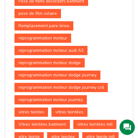
Pose de films décoratifs batiment
pose de film solaire
Remplacement pare-brise
reprogrammation moteur
reprogrammation moteur audi A3
reprogrammation moteur dodge
reprogrammation moteur dodge journey
reprogrammation moteur dodge journey crd
reprogrammation moteur journey
vitres teintes
vitres teintées
Vitres teintées batiment
vitres teintées m6
vitre teinte
vitre teintee
vitre teinte m6