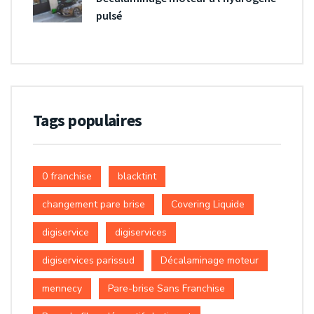
pulsé
Tags populaires
0 franchise
blacktint
changement pare brise
Covering Liquide
digiservice
digiservices
digiservices parissud
Décalaminage moteur
mennecy
Pare-brise Sans Franchise