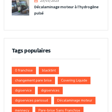
25/03/2025
Décalaminage moteur à l’hydrogène
pulsé
Tags populaires
0 franchise
blacktint
changement pare brise
Covering Liquide
digiservice
digiservices
digiservices parissud
Décalaminage moteur
mennecy
Pare-brise Sans Franchise