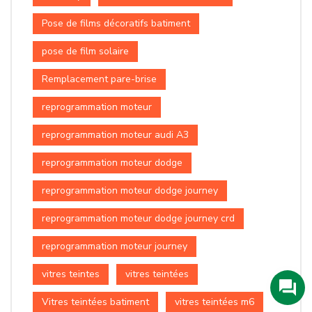
Pose de films décoratifs batiment
pose de film solaire
Remplacement pare-brise
reprogrammation moteur
reprogrammation moteur audi A3
reprogrammation moteur dodge
reprogrammation moteur dodge journey
reprogrammation moteur dodge journey crd
reprogrammation moteur journey
vitres teintes
vitres teintées
Vitres teintées batiment
vitres teintées m6