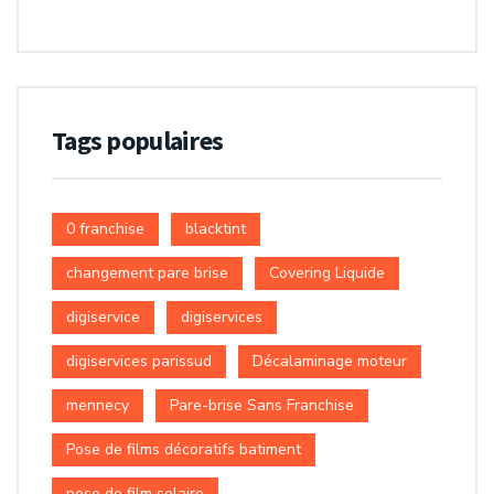
Tags populaires
0 franchise
blacktint
changement pare brise
Covering Liquide
digiservice
digiservices
digiservices parissud
Décalaminage moteur
mennecy
Pare-brise Sans Franchise
Pose de films décoratifs batiment
pose de film solaire