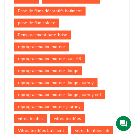
Pose de films décoratifs batiment
pose de film solaire
Remplacement pare-brise
reprogrammation moteur
reprogrammation moteur audi A3
reprogrammation moteur dodge
reprogrammation moteur dodge journey
reprogrammation moteur dodge journey crd
reprogrammation moteur journey
vitres teintes
vitres teintées
Vitres teintées batiment
vitres teintées m6