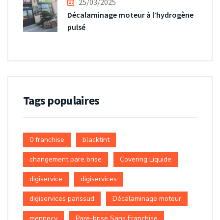
25/03/2025
Décalaminage moteur à l’hydrogène
pulsé
Tags populaires
0 franchise
blacktint
changement pare brise
Covering Liquide
digiservice
digiservices
digiservices parissud
Décalaminage moteur
mennecy
Pare-brise Sans Franchise