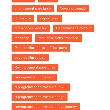
changement pare brise
Covering Liquide
digiservice
digiservices
digiservices parissud
Décalaminage moteur
mennecy
Pare-brise Sans Franchise
Pose de films décoratifs batiment
pose de film solaire
Remplacement pare-brise
reprogrammation moteur
reprogrammation moteur audi A3
reprogrammation moteur dodge
reprogrammation moteur dodge journey