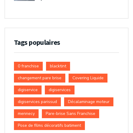
Tags populaires
0 franchise
blacktint
changement pare brise
Covering Liquide
digiservice
digiservices
digiservices parissud
Décalaminage moteur
mennecy
Pare-brise Sans Franchise
Pose de films décoratifs batiment