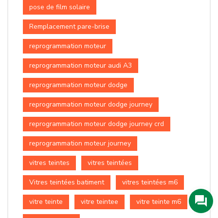
pose de film solaire
Remplacement pare-brise
reprogrammation moteur
reprogrammation moteur audi A3
reprogrammation moteur dodge
reprogrammation moteur dodge journey
reprogrammation moteur dodge journey crd
reprogrammation moteur journey
vitres teintes
vitres teintées
Vitres teintées batiment
vitres teintées m6
vitre teinte
vitre teintee
vitre teinte m6