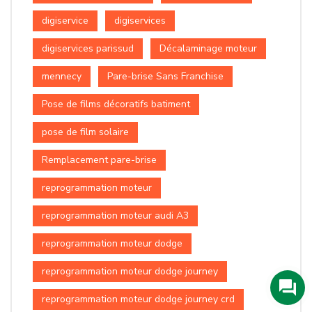
digiservice
digiservices
digiservices parissud
Décalaminage moteur
mennecy
Pare-brise Sans Franchise
Pose de films décoratifs batiment
pose de film solaire
Remplacement pare-brise
reprogrammation moteur
reprogrammation moteur audi A3
reprogrammation moteur dodge
reprogrammation moteur dodge journey
reprogrammation moteur dodge journey crd