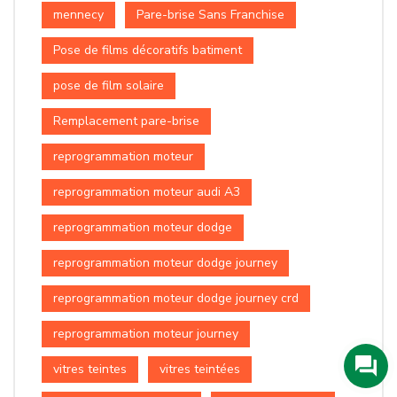
mennecy
Pare-brise Sans Franchise
Pose de films décoratifs batiment
pose de film solaire
Remplacement pare-brise
reprogrammation moteur
reprogrammation moteur audi A3
reprogrammation moteur dodge
reprogrammation moteur dodge journey
reprogrammation moteur dodge journey crd
reprogrammation moteur journey
vitres teintes
vitres teintées