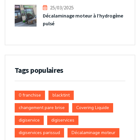
25/03/2025
Décalaminage moteur à l’hydrogène
pulsé
Tags populaires
0 franchise
blacktint
changement pare brise
Covering Liquide
digiservice
digiservices
digiservices parissud
Décalaminage moteur