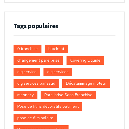
Tags populaires
0 franchise
blacktint
changement pare brise
Covering Liquide
digiservice
digiservices
digiservices parissud
Décalaminage moteur
mennecy
Pare-brise Sans Franchise
Pose de films décoratifs batiment
pose de film solaire