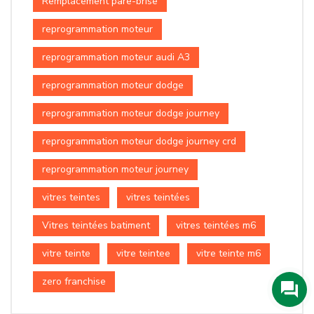
Remplacement pare-brise
reprogrammation moteur
reprogrammation moteur audi A3
reprogrammation moteur dodge
reprogrammation moteur dodge journey
reprogrammation moteur dodge journey crd
reprogrammation moteur journey
vitres teintes
vitres teintées
Vitres teintées batiment
vitres teintées m6
vitre teinte
vitre teintee
vitre teinte m6
zero franchise