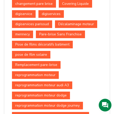
changement pare brise
Covering Liquide
digiservice
digiservices
digiservices parissud
Décalaminage moteur
mennecy
Pare-brise Sans Franchise
Pose de films décoratifs batiment
pose de film solaire
Remplacement pare-brise
reprogrammation moteur
reprogrammation moteur audi A3
reprogrammation moteur dodge
reprogrammation moteur dodge journey