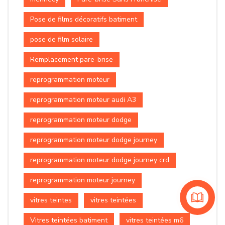
Pose de films décoratifs batiment
pose de film solaire
Remplacement pare-brise
reprogrammation moteur
reprogrammation moteur audi A3
reprogrammation moteur dodge
reprogrammation moteur dodge journey
reprogrammation moteur dodge journey crd
reprogrammation moteur journey
vitres teintes
vitres teintées
Vitres teintées batiment
vitres teintées m6