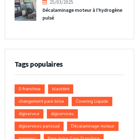
25/03/2025
Décalaminage moteur à l’hydrogène
pulsé
Tags populaires
0 franchise
blacktint
changement pare brise
Covering Liquide
digiservice
digiservices
digiservices parissud
Décalaminage moteur
mennecy
Pare-brise Sans Franchise