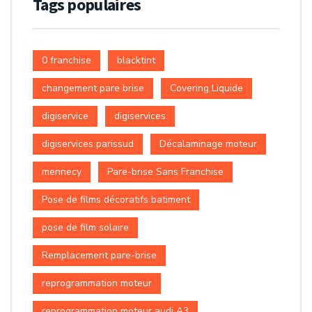
Tags populaires
0 franchise
blacktint
changement pare brise
Covering Liquide
digiservice
digiservices
digiservices parissud
Décalaminage moteur
mennecy
Pare-brise Sans Franchise
Pose de films décoratifs batiment
pose de film solaire
Remplacement pare-brise
reprogrammation moteur
reprogrammation moteur audi A3