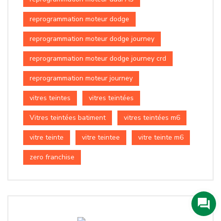
reprogrammation moteur dodge
reprogrammation moteur dodge journey
reprogrammation moteur dodge journey crd
reprogrammation moteur journey
vitres teintes
vitres teintées
Vitres teintées batiment
vitres teintées m6
vitre teinte
vitre teintee
vitre teinte m6
zero franchise