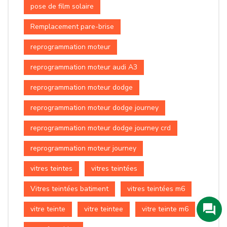
pose de film solaire
Remplacement pare-brise
reprogrammation moteur
reprogrammation moteur audi A3
reprogrammation moteur dodge
reprogrammation moteur dodge journey
reprogrammation moteur dodge journey crd
reprogrammation moteur journey
vitres teintes
vitres teintées
Vitres teintées batiment
vitres teintées m6
vitre teinte
vitre teintee
vitre teinte m6