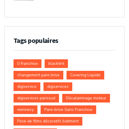
Tags populaires
0 franchise
blacktint
changement pare brise
Covering Liquide
digiservice
digiservices
digiservices parissud
Décalaminage moteur
mennecy
Pare-brise Sans Franchise
Pose de films décoratifs batiment