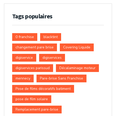
Tags populaires
0 franchise
blacktint
changement pare brise
Covering Liquide
digiservice
digiservices
digiservices parissud
Décalaminage moteur
mennecy
Pare-brise Sans Franchise
Pose de films décoratifs batiment
pose de film solaire
Remplacement pare-brise