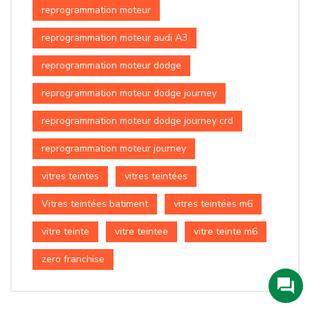
reprogrammation moteur
reprogrammation moteur audi A3
reprogrammation moteur dodge
reprogrammation moteur dodge journey
reprogrammation moteur dodge journey crd
reprogrammation moteur journey
vitres teintes
vitres teintées
Vitres teintées batiment
vitres teintées m6
vitre teinte
vitre teintee
vitre teinte m6
zero franchise