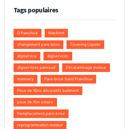
Tags populaires
0 franchise
blacktint
changement pare brise
Covering Liquide
digiservice
digiservices
digiservices parissud
Décalaminage moteur
mennecy
Pare-brise Sans Franchise
Pose de films décoratifs batiment
pose de film solaire
Remplacement pare-brise
reprogrammation moteur