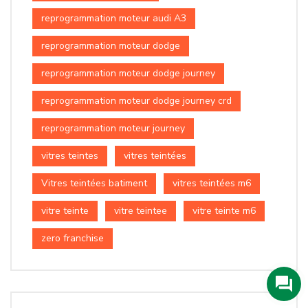
reprogrammation moteur audi A3
reprogrammation moteur dodge
reprogrammation moteur dodge journey
reprogrammation moteur dodge journey crd
reprogrammation moteur journey
vitres teintes
vitres teintées
Vitres teintées batiment
vitres teintées m6
vitre teinte
vitre teintee
vitre teinte m6
zero franchise