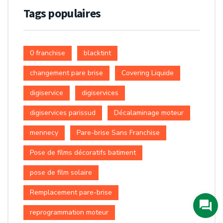
Tags populaires
0 franchise
blacktint
changement pare brise
Covering Liquide
digiservice
digiservices
digiservices parissud
Décalaminage moteur
mennecy
Pare-brise Sans Franchise
Pose de films décoratifs batiment
pose de film solaire
Remplacement pare-brise
reprogrammation moteur