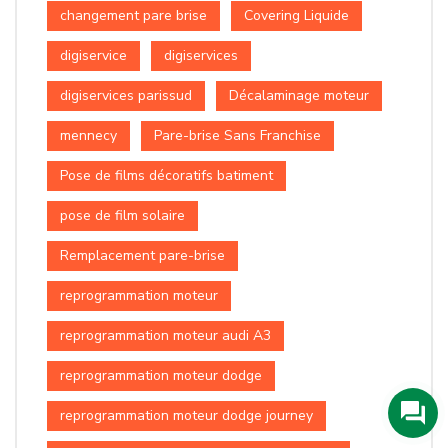
changement pare brise
Covering Liquide
digiservice
digiservices
digiservices parissud
Décalaminage moteur
mennecy
Pare-brise Sans Franchise
Pose de films décoratifs batiment
pose de film solaire
Remplacement pare-brise
reprogrammation moteur
reprogrammation moteur audi A3
reprogrammation moteur dodge
reprogrammation moteur dodge journey