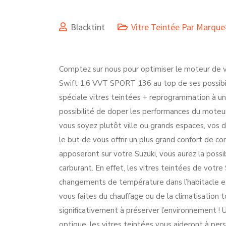
Blacktint
Vitre Teintée Par Marqu
Comptez sur nous pour optimiser le moteur de v
Swift 1.6 VVT SPORT 136 au top de ses possibili
spéciale vitres teintées + reprogrammation à un
possibilité de doper les performances du moteu
vous soyez plutôt ville ou grands espaces, vos 
le but de vous offrir un plus grand confort de co
apposeront sur votre Suzuki, vous aurez la possi
carburant. En effet, les vitres teintées de vot
changements de température dans l’habitacle et 
vous faites du chauffage ou de la climatisation 
significativement à préserver l’environnement 
optique, les vitres teintées vous aideront à pe