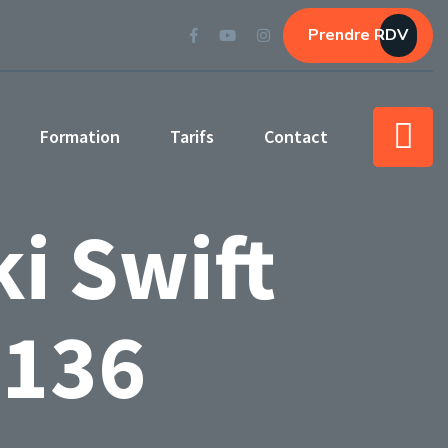
Prendre RDV
Formation
Tarifs
Contact
ki Swift
 136