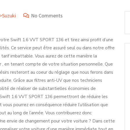
e>Suzuki
No Comments
otre Swift 1.6 VVT SPORT 136 et tirez ainsi profit d’une
tés. Ce service peut être assuré seul ou dans notre offre
 tarif imbattable. Vous aurez de cette manière la
r , en tenant compte de votre situation personnelle. Que
désirs resteront au coeur du réglage que nous ferons dans
nduite. Grâce aux filtres anti-UV que nos techniciens
bilité de réaliser de substantielles économies de
re Swift 1.6 VVT SPORT 136 permettront de réduire les
vous pourrez en conséquence réduire l’utilisation que
tout au long de l’année. Vous contribuerez donc
! Une envie de changement pour votre voiture ? Dans cette
rsonnaliser votre voiture d’une manière immédiate tout en