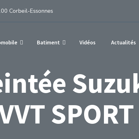
100 Corbeil-Essonnes
omobile
Batiment
Vidéos
Actualités
eintée Suzu
 VVT SPORT