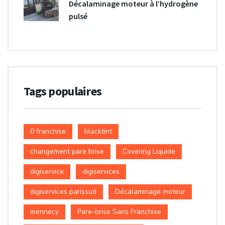
Décalaminage moteur à l’hydrogène
pulsé
Tags populaires
0 franchise
blacktint
changement pare brise
Covering Liquide
digiservice
digiservices
digiservices parissud
Décalaminage moteur
mennecy
Pare-brise Sans Franchise