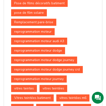
Pose de films décoratifs batiment
pose de film solaire
Remplacement pare-brise
reprogrammation moteur
reprogrammation moteur audi A3
reprogrammation moteur dodge
reprogrammation moteur dodge journey
reprogrammation moteur dodge journey crd
reprogrammation moteur journey
vitres teintes
vitres teintées
Vitres teintées batiment
vitres teintées m6