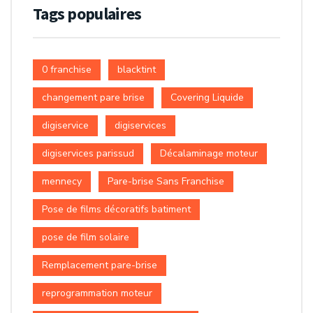
Tags populaires
0 franchise
blacktint
changement pare brise
Covering Liquide
digiservice
digiservices
digiservices parissud
Décalaminage moteur
mennecy
Pare-brise Sans Franchise
Pose de films décoratifs batiment
pose de film solaire
Remplacement pare-brise
reprogrammation moteur