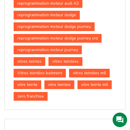
reprogrammation moteur audi A3
reprogrammation moteur dodge
reprogrammation moteur dodge journey
reprogrammation moteur dodge journey crd
reprogrammation moteur journey
vitres teintes
vitres teintées
Vitres teintées batiment
vitres teintées m6
vitre teinte
vitre teintee
vitre teinte m6
zero franchise