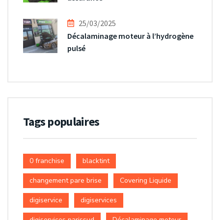
25/03/2025
Décalaminage moteur à l’hydrogène
pulsé
Tags populaires
0 franchise
blacktint
changement pare brise
Covering Liquide
digiservice
digiservices
digiservices parissud
Décalaminage moteur