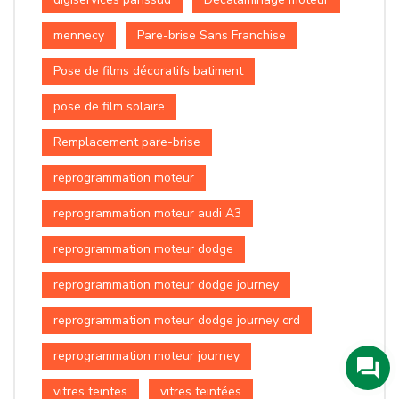
mennecy
Pare-brise Sans Franchise
Pose de films décoratifs batiment
pose de film solaire
Remplacement pare-brise
reprogrammation moteur
reprogrammation moteur audi A3
reprogrammation moteur dodge
reprogrammation moteur dodge journey
reprogrammation moteur dodge journey crd
reprogrammation moteur journey
vitres teintes
vitres teintées