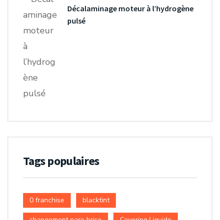
Décalaminage moteur à l’hydrogène
pulsé
Tags populaires
0 franchise
blacktint
changement pare brise
Covering Liquide