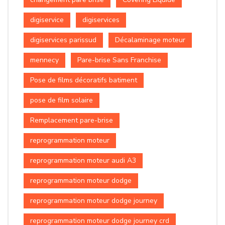
digiservice
digiservices
digiservices parissud
Décalaminage moteur
mennecy
Pare-brise Sans Franchise
Pose de films décoratifs batiment
pose de film solaire
Remplacement pare-brise
reprogrammation moteur
reprogrammation moteur audi A3
reprogrammation moteur dodge
reprogrammation moteur dodge journey
reprogrammation moteur dodge journey crd