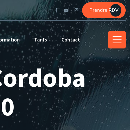
Prendre RDV
ormation
Tarifs
Contact
 Cordoba
00