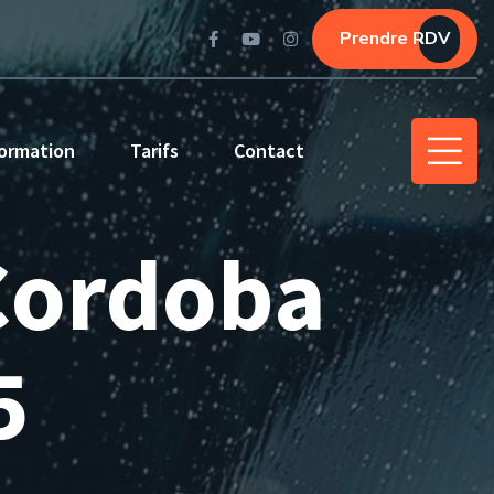
Prendre RDV
ormation
Tarifs
Contact
 Cordoba
5