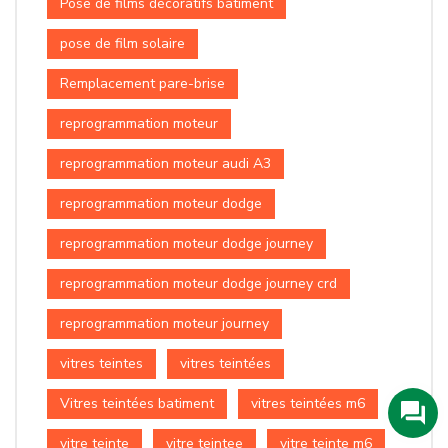
Pose de films décoratifs batiment
pose de film solaire
Remplacement pare-brise
reprogrammation moteur
reprogrammation moteur audi A3
reprogrammation moteur dodge
reprogrammation moteur dodge journey
reprogrammation moteur dodge journey crd
reprogrammation moteur journey
vitres teintes
vitres teintées
Vitres teintées batiment
vitres teintées m6
vitre teinte
vitre teintee
vitre teinte m6