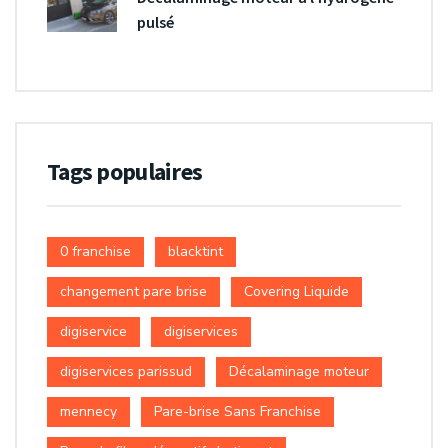
pulsé
Tags populaires
0 franchise
blacktint
changement pare brise
Covering Liquide
digiservice
digiservices
digiservices parissud
Décalaminage moteur
mennecy
Pare-brise Sans Franchise