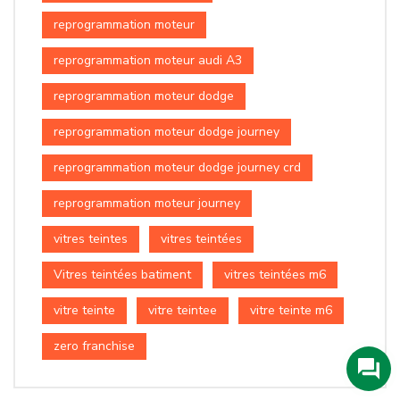
reprogrammation moteur
reprogrammation moteur audi A3
reprogrammation moteur dodge
reprogrammation moteur dodge journey
reprogrammation moteur dodge journey crd
reprogrammation moteur journey
vitres teintes
vitres teintées
Vitres teintées batiment
vitres teintées m6
vitre teinte
vitre teintee
vitre teinte m6
zero franchise