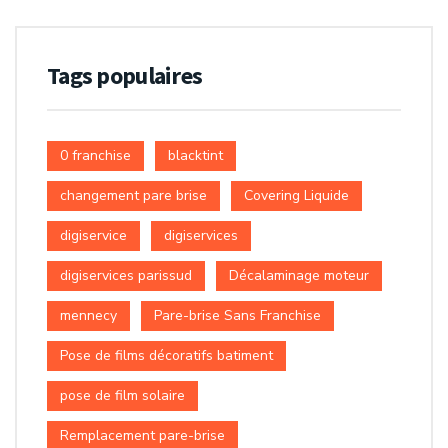
Tags populaires
0 franchise
blacktint
changement pare brise
Covering Liquide
digiservice
digiservices
digiservices parissud
Décalaminage moteur
mennecy
Pare-brise Sans Franchise
Pose de films décoratifs batiment
pose de film solaire
Remplacement pare-brise