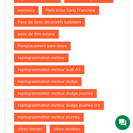
mennecy
Pare-brise Sans Franchise
Pose de films décoratifs batiment
pose de film solaire
Remplacement pare-brise
reprogrammation moteur
reprogrammation moteur audi A3
reprogrammation moteur dodge
reprogrammation moteur dodge journey
reprogrammation moteur dodge journey crd
reprogrammation moteur journey
vitres teintes
vitres teintées