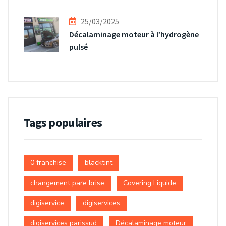
25/03/2025
Décalaminage moteur à l’hydrogène
pulsé
Tags populaires
0 franchise
blacktint
changement pare brise
Covering Liquide
digiservice
digiservices
digiservices parissud
Décalaminage moteur