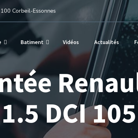
1100 Corbeil-Essonnes
e
Batiment
Vidéos
Actualités
F
intée Renau
1.5 DCI 105