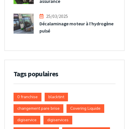
assurance
25/03/2025
Décalaminage moteur à l’hydrogène
pulsé
Tags populaires
0 franchise
blacktint
changement pare brise
Covering Liquide
digiservice
digiservices