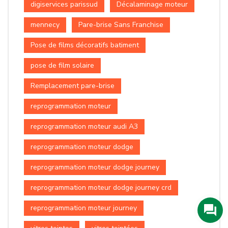
digiservices parissud
Décalaminage moteur
mennecy
Pare-brise Sans Franchise
Pose de films décoratifs batiment
pose de film solaire
Remplacement pare-brise
reprogrammation moteur
reprogrammation moteur audi A3
reprogrammation moteur dodge
reprogrammation moteur dodge journey
reprogrammation moteur dodge journey crd
reprogrammation moteur journey