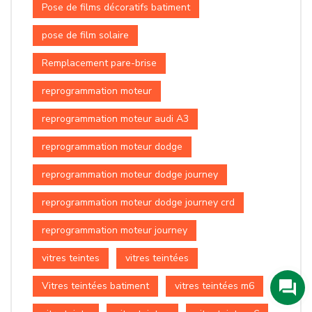
Pose de films décoratifs batiment
pose de film solaire
Remplacement pare-brise
reprogrammation moteur
reprogrammation moteur audi A3
reprogrammation moteur dodge
reprogrammation moteur dodge journey
reprogrammation moteur dodge journey crd
reprogrammation moteur journey
vitres teintes
vitres teintées
Vitres teintées batiment
vitres teintées m6