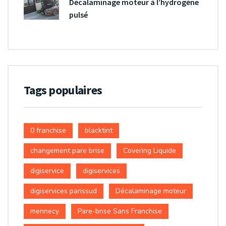
Décalaminage moteur à l’hydrogène
pulsé
Tags populaires
0 franchise
blacktint
changement pare brise
Covering Liquide
digiservice
digiservices
digiservices parissud
Décalaminage moteur
mennecy
Pare-brise Sans Franchise