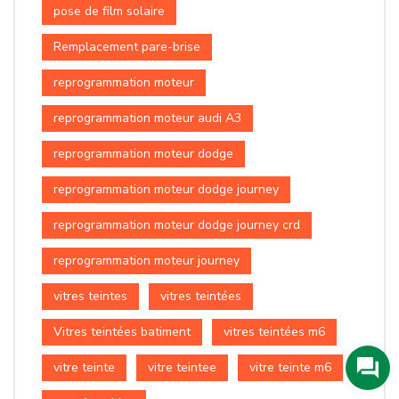
pose de film solaire
Remplacement pare-brise
reprogrammation moteur
reprogrammation moteur audi A3
reprogrammation moteur dodge
reprogrammation moteur dodge journey
reprogrammation moteur dodge journey crd
reprogrammation moteur journey
vitres teintes
vitres teintées
Vitres teintées batiment
vitres teintées m6
vitre teinte
vitre teintee
vitre teinte m6