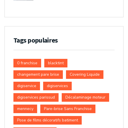
Tags populaires
0 franchise
blacktint
changement pare brise
Covering Liquide
digiservice
digiservices
digiservices parissud
Décalaminage moteur
mennecy
Pare-brise Sans Franchise
Pose de films décoratifs batiment