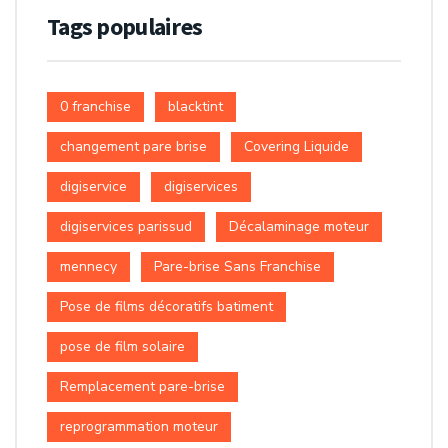
Tags populaires
0 franchise
blacktint
changement pare brise
Covering Liquide
digiservice
digiservices
digiservices parissud
Décalaminage moteur
mennecy
Pare-brise Sans Franchise
Pose de films décoratifs batiment
pose de film solaire
Remplacement pare-brise
reprogrammation moteur