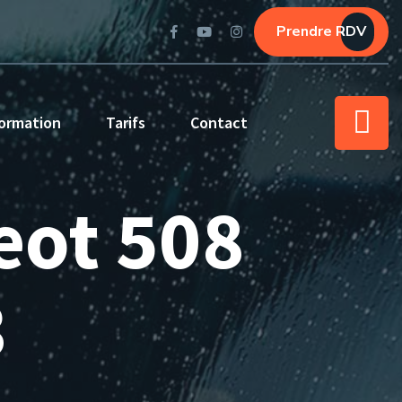
Prendre RDV
ormation
Tarifs
Contact
eot 508
3