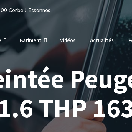
100 Corbeil-Essonnes
e
Batiment
Vidéos
Actualités
F
teintée Peug
1.6 THP 16