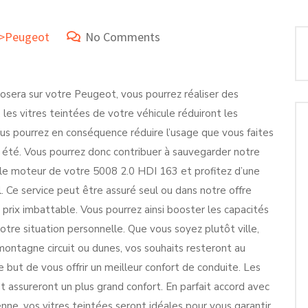
e>Peugeot
No Comments
posera sur votre Peugeot, vous pourrez réaliser des
 les vitres teintées de votre véhicule réduiront les
ous pourrez en conséquence réduire l’usage que vous faites
 été. Vous pourrez donc contribuer à sauvegarder notre
le moteur de votre 5008 2.0 HDI 163 et profitez d’une
Ce service peut être assuré seul ou dans notre offre
prix imbattable. Vous pourrez ainsi booster les capacités
re situation personnelle. Que vous soyez plutôt ville,
ntagne circuit ou dunes, vos souhaits resteront au
e but de vous offrir un meilleur confort de conduite. Les
 assureront un plus grand confort. En parfait accord avec
nne, vos vitres teintées seront idéales pour vous garantir