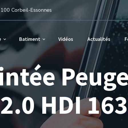
1100 Corbeil-Essonnes
e
Batiment
Vidéos
Actualités
F
eintée Peug
2.0 HDI 163