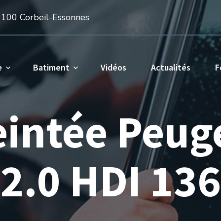
1100 Corbeil-Essonnes
e
Batiment
Vidéos
Actualités
F
teintée Peug
2.0 HDI 136