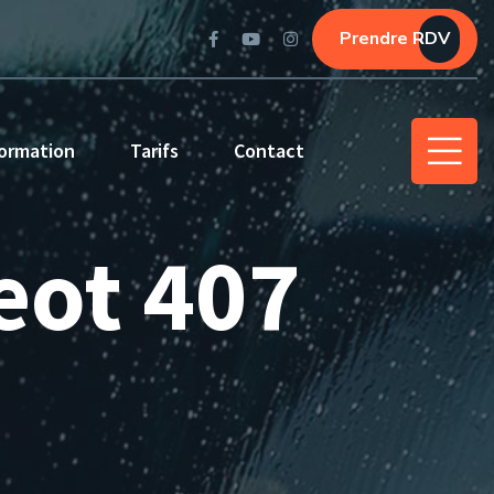
Prendre RDV
ormation
Tarifs
Contact
eot 407