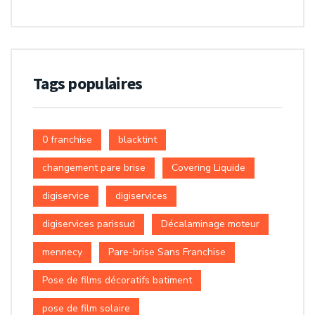
Tags populaires
0 franchise
blacktint
changement pare brise
Covering Liquide
digiservice
digiservices
digiservices parissud
Décalaminage moteur
mennecy
Pare-brise Sans Franchise
Pose de films décoratifs batiment
pose de film solaire