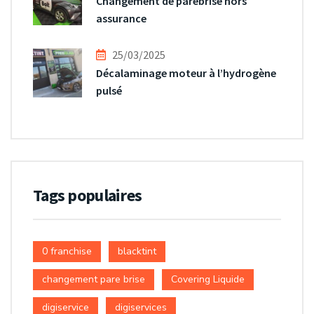
Changement de parebrise hors
assurance
25/03/2025
Décalaminage moteur à l’hydrogène
pulsé
Tags populaires
0 franchise
blacktint
changement pare brise
Covering Liquide
digiservice
digiservices