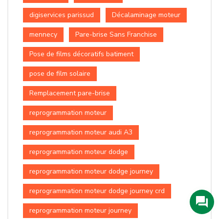
digiservices parissud
Décalaminage moteur
mennecy
Pare-brise Sans Franchise
Pose de films décoratifs batiment
pose de film solaire
Remplacement pare-brise
reprogrammation moteur
reprogrammation moteur audi A3
reprogrammation moteur dodge
reprogrammation moteur dodge journey
reprogrammation moteur dodge journey crd
reprogrammation moteur journey