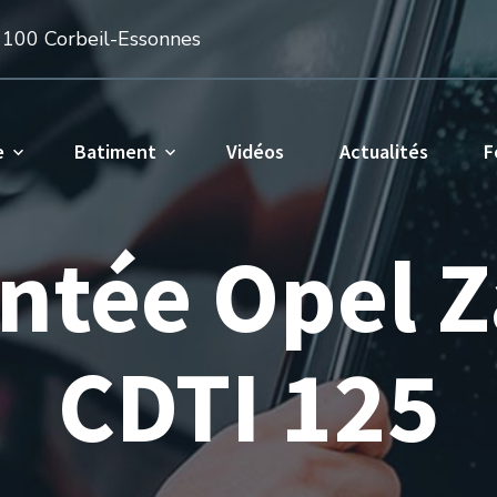
1100 Corbeil-Essonnes
e
Batiment
Vidéos
Actualités
F
intée Opel Z
CDTI 125