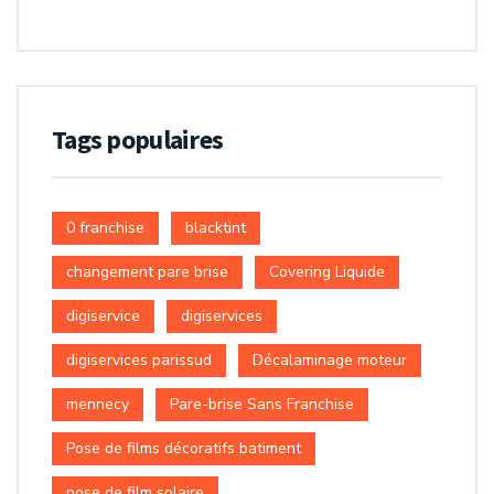
Tags populaires
0 franchise
blacktint
changement pare brise
Covering Liquide
digiservice
digiservices
digiservices parissud
Décalaminage moteur
mennecy
Pare-brise Sans Franchise
Pose de films décoratifs batiment
pose de film solaire