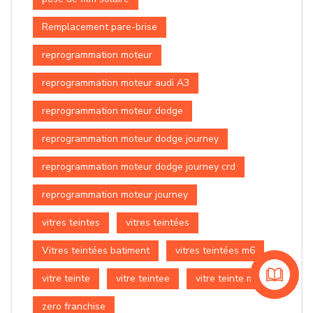
Remplacement pare-brise
reprogrammation moteur
reprogrammation moteur audi A3
reprogrammation moteur dodge
reprogrammation moteur dodge journey
reprogrammation moteur dodge journey crd
reprogrammation moteur journey
vitres teintes
vitres teintées
Vitres teintées batiment
vitres teintées m6
vitre teinte
vitre teintee
vitre teinte m6
zero franchise