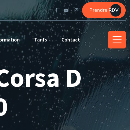
Prendre RDV
ormation
Tarifs
Contact
 Corsa D
0